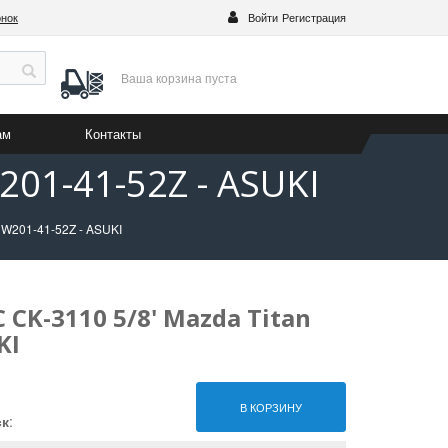
онок
Войти
Регистрация
Ваша корзина
пуста
ам
Контакты
201-41-52Z - ASUKI
 W201-41-52Z - ASUKI
CK-3110 5/8' Mazda Titan
KI
В КОРЗИНУ
ск
: