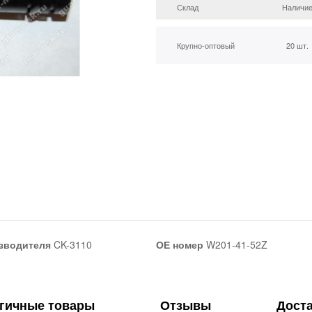
Склад
Наличи
Крупно-оптовый
20 шт.
зводителя
CK-3110
ОЕ номер
W201-41-52Z
гичные товары
Отзывы
Дост