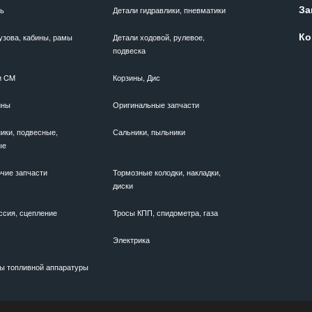
За
ль
Детали гидравлики, пневматики
Ко
узова, кабины, рамы
Детали ходовой, рулевое,
подвеска
и CM
Корзины, Дис
ины
Оригинальные запчасти
ики, подвесные,
Сальники, пыльники
ые
чие запчасти
Тормозные колодки, накладки,
диски
ссия, сцепление
Тросы КПП, спидометра, газа
Электрика
ы топливной аппаратуры