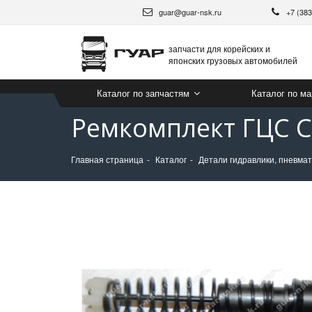
guar@guar-nsk.ru
+7 (38
запчасти для корейских и
японских грузовых автомобилей
Каталог по запчастям
Каталог по м
Ремкомплект ГЦС CK
Главная страница
Каталог
Детали гидравлики, пневма