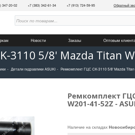
3) 347-20-02
+7 (383) 342-61-34
+7 (913) 724-59-95
Обратный зв
аркам
Новости
Заказы
Оптовым клиент
-3110 5/8' Mazda Titan W
тики
Детали гидравлики ASUKI
Ремкомплект ГЦС CK-3110 5/8' Mazda Titan
Ремкомплект ГЦС 
W201-41-52Z - ASU
Наличие на складах
Новосибир