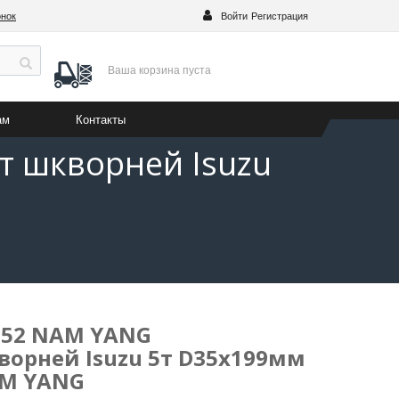
онок
Войти
Регистрация
Ваша корзина
пуста
ам
Контакты
т шкворней Isuzu
I-52 NAM YANG
орней Isuzu 5т D35x199мм
NAM YANG