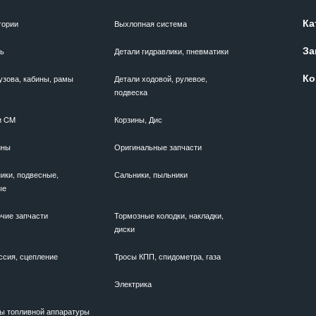
Ка
гории
Выхлопная система
За
ль
Детали гидравлики, пневматики
Ко
узова, кабины, рамы
Детали ходовой, рулевое,
подвеска
и CM
Корзины, Дис
ины
Оригинальные запчасти
ики, подвесные,
Сальники, пыльники
ые
чие запчасти
Тормозные колодки, накладки,
диски
ссия, сцепление
Тросы КПП, спидометра, газа
Электрика
ы топливной аппаратуры