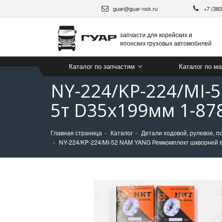
guar@guar-nsk.ru
+7 (38
запчасти для корейских и
японских грузовых автомобилей
Каталог по запчастям
Каталог по м
NY-224/KP-224/MI-
5т D35x199мм 1-87
Главная страница
Каталог
Детали ходовой, рулевое, п
NY-224/KP-224/MI-52 NAM YANG Ремкомплект шкворней I