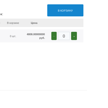
В КОРЗИНУ
ск
:
е
В корзине
Цена
4808.00000000
0 шт.
-
+
руб.