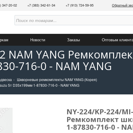
3) 347-20-02
+7 (383) 342-61-34
+7 (913) 724-59-95
Обратный зв
аркам
Новости
Заказы
Оптовым клиент
52 NAM YANG Ремкомплек
830-716-0 - NAM YANG
одвеска
Шкворневые ремкомплекты NAM YANG (Корея)
suzu 5т D35x199мм 1-87830-716-0 - NAM YANG
NY-224/KP-224/M
Ремкомплект шкв
1-87830-716-0 - 