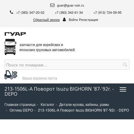
guar@guar-nsk.ru
+7 (383) 347-20-02
+7 (383) 342-61-34
+7 (913) 724-59-95
Обратный звонок
Войти
Регистрация
запчасти для корейских и
японских грузовых автомобилей
Ваша корзина
пуста
213-1506L-A Поворот Isuzu BIGHORN '87-'92г. -
Нави
DEPO
Главная страница
Каталог
Детали кузова, кабины, рамы
Оптика DEPO
213-1506L-A Поворот Isuzu BIGHORN '87-'92г. - DEPO