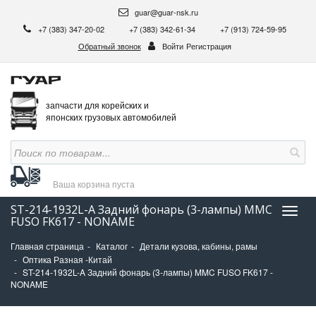
guar@guar-nsk.ru
+7 (383) 347-20-02
+7 (383) 342-61-34
+7 (913) 724-59-95
Обратный звонок
Войти
Регистрация
запчасти для корейских и
японских грузовых автомобилей
Ваша корзина
пуста
ST-214-1932L-A Задний фонарь (3-лампы) MMC
Нави
FUSO FK617 - NONAME
Главная страница
Каталог
Детали кузова, кабины, рамы
Оптика Разная -Китай
ST-214-1932L-A Задний фонарь (3-лампы) MMC FUSO FK617 -
NONAME