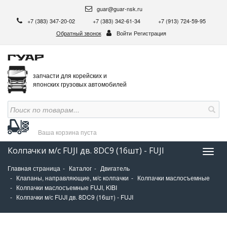
guar@guar-nsk.ru
+7 (383) 347-20-02
+7 (383) 342-61-34
+7 (913) 724-59-95
Обратный звонок
Войти
Регистрация
запчасти для корейских и
японских грузовых автомобилей
Ваша корзина
пуста
Колпачки м/с FUJI дв. 8DC9 (16шт) - FUJI
Нави
Главная страница
Каталог
Двигатель
Клапаны, направляющие, м/с колпачки
Колпачки маслосъемные
Колпачки маслосъемные FUJI, KIBI
Колпачки м/с FUJI дв. 8DC9 (16шт) - FUJI