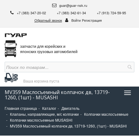
guar@guar-nsk.ru
+7 (383) 347-20-02
+7 (383) 342-61-34
+7 (913) 724-59-95
Обратный звонок
Войти
Регистрация
запчасти для корейских и
японских грузовых автомобилей
Ваша корзина
пуста
MV359 Маслосъемный колпачок дв, 13719-
Нави
1260, (1шт) - MUSASHI
Главная страница
Каталог
Двигатель
Клапаны, направляющие, м/с колпачки
Колпачки маслосъемные
Колпачки маслосъемные MUSASHI
MV359 Маслосъемный колпачок дв, 13719-1260, (1шт) - MUSASHI