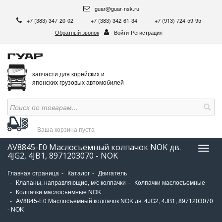
guar@guar-nsk.ru
+7 (383) 347-20-02
+7 (383) 342-61-34
+7 (913) 724-59-95
Обратный звонок
Войти
Регистрация
запчасти для корейских и
японских грузовых автомобилей
Ваша корзина
пуста
AV8845-E0 Маслосъемный колпачок NOK дв.
Нави
4JG2, 4JB1, 8971203070 - NOK
Главная страница
Каталог
Двигатель
Клапаны, направляющие, м/с колпачки
Колпачки маслосъемные
Колпачки маслосъемные NOK
AV8845-E0 Маслосъемный колпачок NOK дв. 4JG2, 4JB1, 8971203070
- NOK