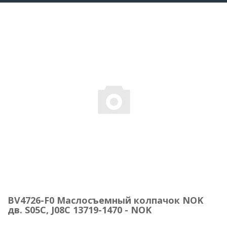
BV4726-F0 Маслосъемный колпачок NOK
дв. S05С, J08C 13719-1470 - NOK