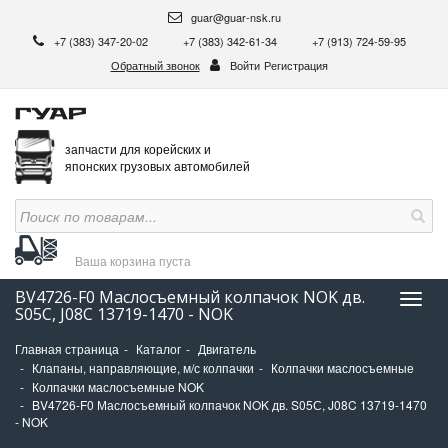
guar@guar-nsk.ru
+7 (383) 347-20-02
+7 (383) 342-61-34
+7 (913) 724-59-95
Обратный звонок
Войти
Регистрация
запчасти для корейских и
японских грузовых автомобилей
Ваша корзина
пуста
BV4726-F0 Маслосъемный колпачок NOK дв.
Нави
S05С, J08C 13719-1470 - NOK
Главная страница
Каталог
Двигатель
Клапаны, направляющие, м/с колпачки
Колпачки маслосъемные
Колпачки маслосъемные NOK
BV4726-F0 Маслосъемный колпачок NOK дв. S05С, J08C 13719-1470
- NOK