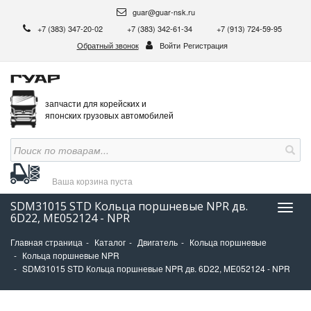
guar@guar-nsk.ru
+7 (383) 347-20-02
+7 (383) 342-61-34
+7 (913) 724-59-95
Обратный звонок
Войти
Регистрация
запчасти для корейских и
японских грузовых автомобилей
Ваша корзина
пуста
SDM31015 STD Кольца поршневые NPR дв.
Нави
6D22, ME052124 - NPR
Главная страница
Каталог
Двигатель
Кольца поршневые
Кольца поршневые NPR
SDM31015 STD Кольца поршневые NPR дв. 6D22, ME052124 - NPR