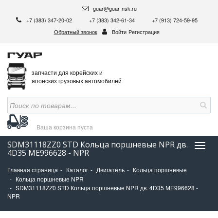
guar@guar-nsk.ru
+7 (383) 347-20-02
+7 (383) 342-61-34
+7 (913) 724-59-95
Обратный звонок
Войти
Регистрация
запчасти для корейских и
японских грузовых автомобилей
Ваша корзина
пуста
SDM31118ZZ0 STD Кольца поршневые NPR дв.
Нави
4D35 МЕ996628 - NPR
Главная страница
Каталог
Двигатель
Кольца поршневые
Кольца поршневые NPR
SDM31118ZZ0 STD Кольца поршневые NPR дв. 4D35 МЕ996628 -
NPR