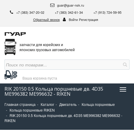
guar@guar-nsk.ru
+7 (383) 347-20-02
+7 (383) 342-61-34
+7 (913) 724-59-95
Обратный звонок
Войти
Регистрация
запчасти для корейских и
японских грузовых автомобилей
Ваша корзина
пуста
RIK 20150 0.5 Кольца поршневые дв. 4D35
Нави
ME996382 ME996632 - RIKEN
Главная страница
Каталог
Двигатель
Кольца поршневые
Кольца поршневые RIKEN
RIK 20150 0.5 Кольца поршневые дв. 4D35 ME996382 ME996632 -
RIKEN