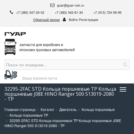
guar@guar-nsk.ru
+7 (383) 347-20-02
+7 (383) 342-61-34
+7 (913) 724-59-95
Обратный звонок
Войти
Регистрация
запчасти для корейских и
японских грузовых автомобилей
Ваша корзина
пуста
32295-2FAC STD Кольца поршневые TP Кольца
Нави
поршневые J08E HINO Ranger 500 S13019-2080
- TP
Главная страница
Каталог
Двигатель
Кольца поршневые
Кольца поршневые TP
32295-2FAC STD Кольца поршневые TP Кольца поршневые J08E
HINO Ranger 500 S13019-2080 - TP