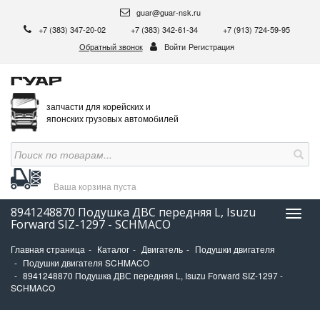
guar@guar-nsk.ru
+7 (383) 347-20-02
+7 (383) 342-61-34
+7 (913) 724-59-95
Обратный звонок
Войти
Регистрация
запчасти для корейских и
японских грузовых автомобилей
Ваша корзина
пуста
8941248870 Подушка ДВС передняя L, Isuzu
Нави
Forward SIZ-1297 - SCHMACO
Главная страница
Каталог
Двигатель
Подушки двигателя
Подушки двигателя SCHMACO
8941248870 Подушка ДВС передняя L, Isuzu Forward SIZ-1297 -
SCHMACO