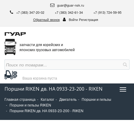
guar@guar-nsk.ru
+7 (383) 347-20-02
+7 (383) 342-61-34
+7 (913) 724-59-95
Обратный звонок
Войти
Регистрация
запчасти для корейских и
японских грузовых автомобилей
Ваша корзина
пуста
Поршни RIKEN дв. НА 0933-23-200 - RIKEN
Нави
Главная страница
Каталог
Двигатель
Поршни и гильзы
Поршни и гильзы RIKEN
Поршни RIKEN дв. НА 0933-23-200 - RIKEN