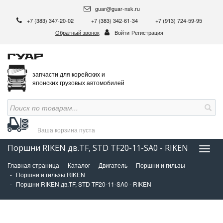
guar@guar-nsk.ru
+7 (383) 347-20-02
+7 (383) 342-61-34
+7 (913) 724-59-95
Обратный звонок
Войти
Регистрация
запчасти для корейских и
японских грузовых автомобилей
Ваша корзина
пуста
Поршни RIKEN дв.TF, STD TF20-11-SA0 - RIKEN
Нави
Главная страница
Каталог
Двигатель
Поршни и гильзы
Поршни и гильзы RIKEN
Поршни RIKEN дв.TF, STD TF20-11-SA0 - RIKEN