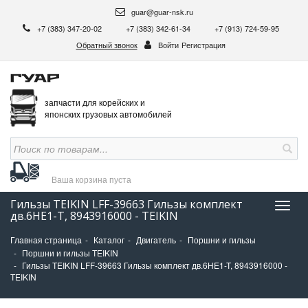
guar@guar-nsk.ru
+7 (383) 347-20-02
+7 (383) 342-61-34
+7 (913) 724-59-95
Обратный звонок
Войти
Регистрация
запчасти для корейских и
японских грузовых автомобилей
Ваша корзина
пуста
Гильзы TEIKIN LFF-39663 Гильзы комплект
Нави
дв.6HE1-T, 8943916000 - TEIKIN
Главная страница
Каталог
Двигатель
Поршни и гильзы
Поршни и гильзы TEIKIN
Гильзы TEIKIN LFF-39663 Гильзы комплект дв.6HE1-T, 8943916000 -
TEIKIN