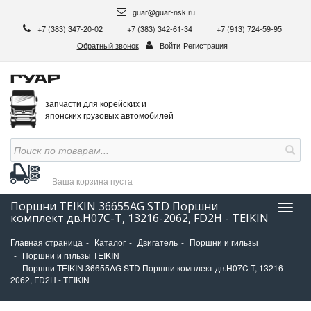
guar@guar-nsk.ru
+7 (383) 347-20-02
+7 (383) 342-61-34
+7 (913) 724-59-95
Обратный звонок
Войти
Регистрация
запчасти для корейских и
японских грузовых автомобилей
Ваша корзина
пуста
Поршни TEIKIN 36655AG STD Поршни
Нави
комплект дв.H07C-T, 13216-2062, FD2H - TEIKIN
Главная страница
Каталог
Двигатель
Поршни и гильзы
Поршни и гильзы TEIKIN
Поршни TEIKIN 36655AG STD Поршни комплект дв.H07C-T, 13216-
2062, FD2H - TEIKIN