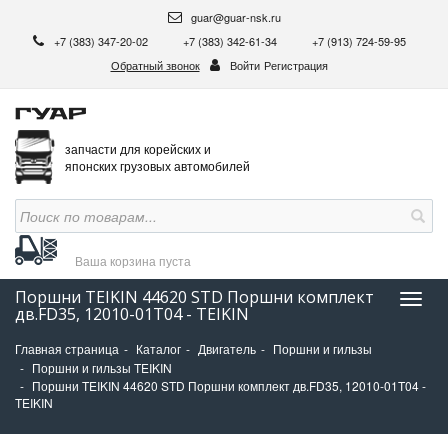
guar@guar-nsk.ru
+7 (383) 347-20-02
+7 (383) 342-61-34
+7 (913) 724-59-95
Обратный звонок
Войти
Регистрация
запчасти для корейских и
японских грузовых автомобилей
Ваша корзина
пуста
Поршни TEIKIN 44620 STD Поршни комплект
Нави
дв.FD35, 12010-01T04 - TEIKIN
Главная страница
Каталог
Двигатель
Поршни и гильзы
Поршни и гильзы TEIKIN
Поршни TEIKIN 44620 STD Поршни комплект дв.FD35, 12010-01T04 -
TEIKIN