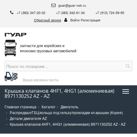
guar@guar-nsk.ru
+7 (383) 347-20-02
+7 (383) 342-61-34
+7 (913) 724-59-95
Обратный звонок
Войти
Регистрация
запчасти для корейских и
японских грузовых автомобилей
Ваша корзина
пуста
Крышка клапанов 4HF1, 4HG1 (алюминиевая)
Нави
8971130252 AZ - AZ
Главная страница
Каталог
Двигатель
Распредвал/ГБЦ/кольца под гильзу/прокладки кл.крышки (Корея)
Детали двигателя AZ
Крышка клапанов 4HF1, 4HG1 (алюминиевая) 8971130252 AZ - AZ