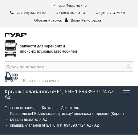
guar@guar-nsk.ru
+7 (383) 347-20-02
+7 (383) 342-61-34
+7 (913) 724-59-95
Обратный звонок
Войти
Регистрация
запчасти для корейских и
японских грузовых автомобилей
Ваша корзина
пуста
Крышка клапанов 6HE1, 6HH1 8943937124 AZ -
Нави
AZ
Главная страница
Каталог
Двигатель
Распредвал/ГБЦ/кольца под гильзу/прокладки кл.крышки (Корея)
Детали двигателя AZ
Крышка клапанов 6HE1, 6HH1 8943937124 AZ - AZ