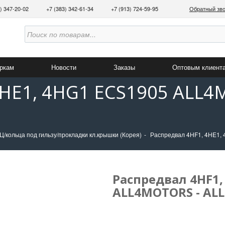
3) 347-20-02
+7 (383) 342-61-34
+7 (913) 724-59-95
Обратный зв
аркам
Новости
Заказы
Оптовым клиент
4HE1, 4HG1 ECS1905 ALL4
/кольца под гильзу/прокладки кл.крышки (Корея)
Распредвал 4HF1, 4HE1
Распредвал 4HF1,
ALL4MOTORS - AL