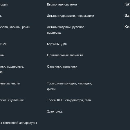
Ка
гории
Выхлопная система
За
ль
Детали гидравлики, пневматики
Ко
узова, кабины, рамы
Детали ходовой, рулевое,
подвеска
и CM
Корзины, Дис
ины
Оригинальные запчасти
ики, подвесные,
Сальники, пыльники
ые
чие запчасти
Тормозные колодки, накладки,
диски
ссия, сцепление
Тросы КПП, спидометра, газа
Электрика
ы топливной аппаратуры