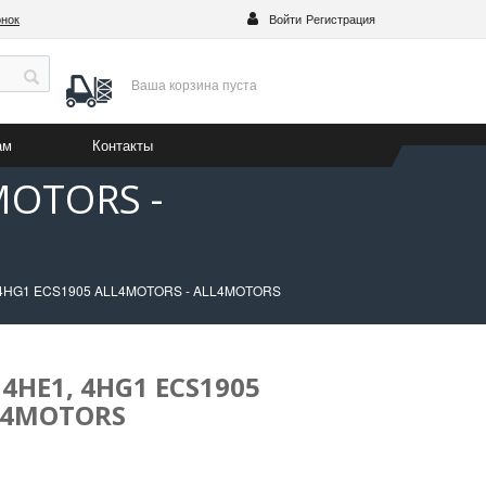
онок
Войти
Регистрация
Ваша корзина
пуста
ам
Контакты
MOTORS -
, 4HG1 ECS1905 ALL4MOTORS - ALL4MOTORS
 4HE1, 4HG1 ECS1905
L4MOTORS