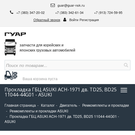
guar@guar-nsk.ru
+7 (383) 347-20-02
+7 (383) 342-61-34
+7 (913) 724-59-95
Обратный звонок
Войти
Регистрация
запчасти для корейских и
японских грузовых автомобилей
Ваша корзина
пуста
Прокладка ГБЦ ASUKI ACH-1971 дв. TD25, BD25
Нави
11044-44G01 - ASUKI
Главная страница
Каталог
Двигатель
Ремкомплекты и прокладки
Ремкомплекты и прокладки ASUKI
Прокладка ГБЦ ASUKI ACH-1971 дв. TD25, BD25 11044-44G01 -
ASUKI