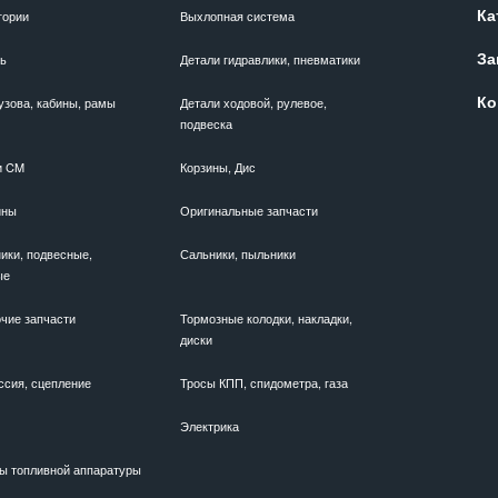
Ка
гории
Выхлопная система
За
ль
Детали гидравлики, пневматики
Ко
узова, кабины, рамы
Детали ходовой, рулевое,
подвеска
и CM
Корзины, Дис
ины
Оригинальные запчасти
ики, подвесные,
Сальники, пыльники
ые
чие запчасти
Тормозные колодки, накладки,
диски
ссия, сцепление
Тросы КПП, спидометра, газа
Электрика
ы топливной аппаратуры