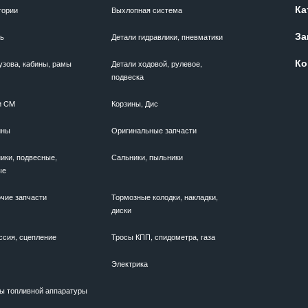
Ка
гории
Выхлопная система
За
ль
Детали гидравлики, пневматики
Ко
узова, кабины, рамы
Детали ходовой, рулевое,
подвеска
и CM
Корзины, Дис
ины
Оригинальные запчасти
ики, подвесные,
Сальники, пыльники
ые
чие запчасти
Тормозные колодки, накладки,
диски
ссия, сцепление
Тросы КПП, спидометра, газа
Электрика
ы топливной аппаратуры