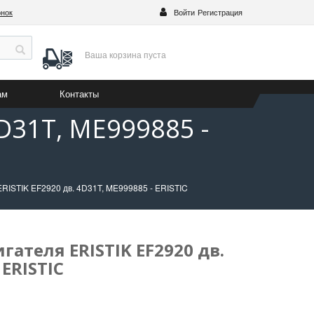
онок
Войти
Регистрация
Ваша корзина
пуста
ам
Контакты
D31T, ME999885 -
ERISTIK EF2920 дв. 4D31T, ME999885 - ERISTIC
ателя ERISTIK EF2920 дв.
 ERISTIC