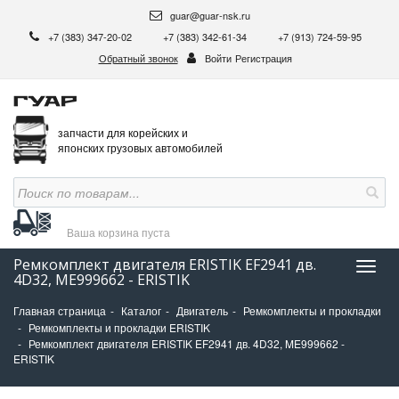
guar@guar-nsk.ru
+7 (383) 347-20-02
+7 (383) 342-61-34
+7 (913) 724-59-95
Обратный звонок
Войти
Регистрация
запчасти для корейских и
японских грузовых автомобилей
Ваша корзина
пуста
Ремкомплект двигателя ERISTIK EF2941 дв.
Нави
4D32, ME999662 - ERISTIK
Главная страница
Каталог
Двигатель
Ремкомплекты и прокладки
Ремкомплекты и прокладки ERISTIK
Ремкомплект двигателя ERISTIK EF2941 дв. 4D32, ME999662 -
ERISTIK