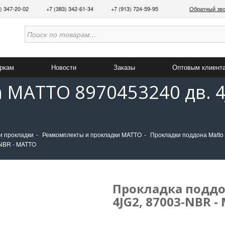
3) 347-20-02
+7 (383) 342-61-34
+7 (913) 724-59-95
Обратный зв
аркам
Новости
Заказы
Оптовым клиент
 MATTO 8970453240 дв. 4J
и прокладки
Ремкомплекты и прокладки MATTO
Прокладки поддона Matto
-NBR - MATTO
Прокладка поддо
4JG2, 87003-NBR 