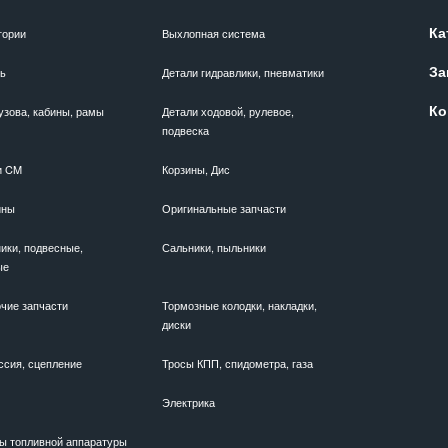
Ка
гории
Выхлопная система
За
ль
Детали гидравлики, пневматики
Ко
узова, кабины, рамы
Детали ходовой, рулевое,
подвеска
и CM
Корзины, Дис
ины
Оригинальные запчасти
ики, подвесные,
Сальники, пыльники
ые
чие запчасти
Тормозные колодки, накладки,
диски
ссия, сцепление
Тросы КПП, спидометра, газа
Электрика
ы топливной аппаратуры