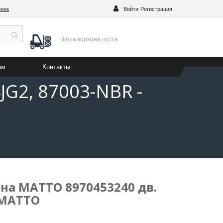
онок
Войти
Регистрация
Ваша корзина
пуста
ам
Контакты
G2, 87003-NBR -
на MATTO 8970453240 дв.
- MATTO