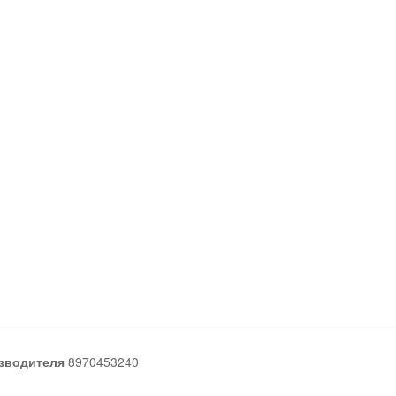
зводителя
8970453240