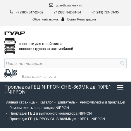
guar@guar-nsk.ru
+7 (383) 347-20-02
+7 (383) 342-61-34
+7 (913) 724-59-95
Обратный звонок
Войти
Регистрация
запчасти для корейских и
японских грузовых автомобилей
Ваша корзина
пуста
Прокладка ГБЦ NIPPON CHIS-869MK дв. 10PE1
Нави
- NIPPON
Главная страница
Каталог
Двигатель
Ремкомплекты и прокладки
Ремкомплекты и прокладки NIPPON
Прокладки ГБЦ и выпускного коллектора NIPPON
Прокладка ГБЦ NIPPON CHIS-869MK дв. 10PE1 - NIPPON