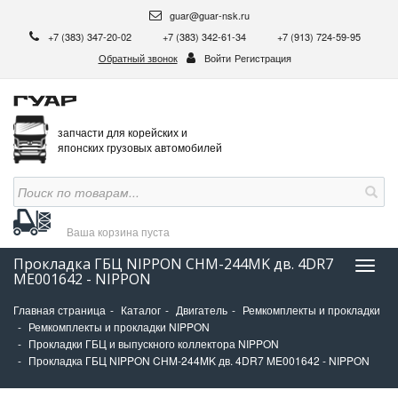
guar@guar-nsk.ru
+7 (383) 347-20-02
+7 (383) 342-61-34
+7 (913) 724-59-95
Обратный звонок
Войти
Регистрация
запчасти для корейских и
японских грузовых автомобилей
Ваша корзина
пуста
Прокладка ГБЦ NIPPON CHM-244MK дв. 4DR7
Нави
ME001642 - NIPPON
Главная страница
Каталог
Двигатель
Ремкомплекты и прокладки
Ремкомплекты и прокладки NIPPON
Прокладки ГБЦ и выпускного коллектора NIPPON
Прокладка ГБЦ NIPPON CHM-244MK дв. 4DR7 ME001642 - NIPPON