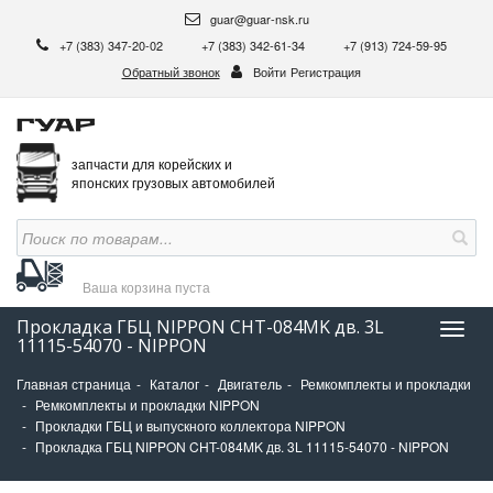
guar@guar-nsk.ru
+7 (383) 347-20-02
+7 (383) 342-61-34
+7 (913) 724-59-95
Обратный звонок
Войти
Регистрация
запчасти для корейских и
японских грузовых автомобилей
Ваша корзина
пуста
Прокладка ГБЦ NIPPON CHT-084MK дв. 3L
Нави
11115-54070 - NIPPON
Главная страница
Каталог
Двигатель
Ремкомплекты и прокладки
Ремкомплекты и прокладки NIPPON
Прокладки ГБЦ и выпускного коллектора NIPPON
Прокладка ГБЦ NIPPON CHT-084MK дв. 3L 11115-54070 - NIPPON