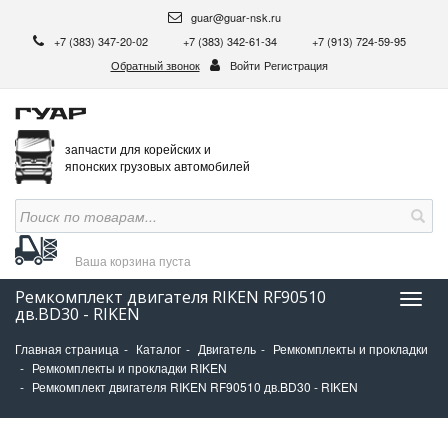
guar@guar-nsk.ru
+7 (383) 347-20-02
+7 (383) 342-61-34
+7 (913) 724-59-95
Обратный звонок
Войти
Регистрация
запчасти для корейских и
японских грузовых автомобилей
Ваша корзина
пуста
Ремкомплект двигателя RIKEN RF90510
Нави
дв.BD30 - RIKEN
Главная страница
Каталог
Двигатель
Ремкомплекты и прокладки
Ремкомплекты и прокладки RIKEN
Ремкомплект двигателя RIKEN RF90510 дв.BD30 - RIKEN