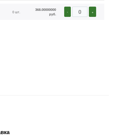
368.00000000
0 шт.
-
+
руб.
авка