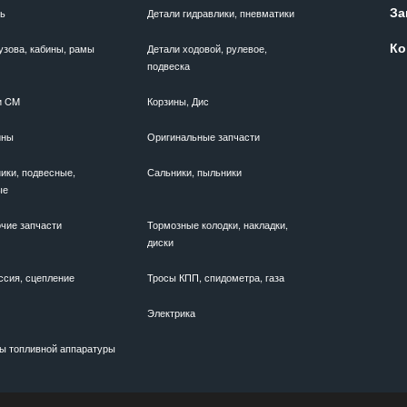
За
ль
Детали гидравлики, пневматики
Ко
узова, кабины, рамы
Детали ходовой, рулевое,
подвеска
и CM
Корзины, Дис
ины
Оригинальные запчасти
ики, подвесные,
Сальники, пыльники
ые
чие запчасти
Тормозные колодки, накладки,
диски
ссия, сцепление
Тросы КПП, спидометра, газа
Электрика
ы топливной аппаратуры