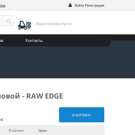
онок
Войти
Регистрация
Ваша корзина
пуста
ам
Контакты
овой - RAW EDGE
В КОРЗИНУ
ск
:
е
В корзине
Цена