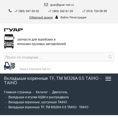
guar@guar-nsk.ru
+7 (383) 347-20-02
+7 (383) 342-61-34
+7 (913) 724-59-95
Обратный звонок
Войти
Регистрация
запчасти для корейских и
японских грузовых автомобилей
Ваша корзина
пуста
Вкладыши коренные TF, TM M326A 0.5 TAIHO -
Нави
TAIHO
Главная страница
Каталог
Двигатель
Вкладыши и втулки КШМ и распредвала
Вкладыши коренные, шатунные TAIHO
Вкладыши коренные TF, TM M326A 0.5 TAIHO - TAIHO