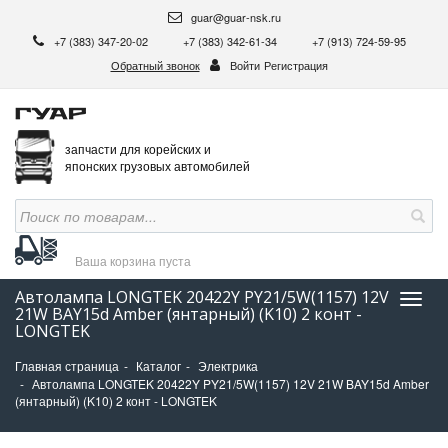
guar@guar-nsk.ru
+7 (383) 347-20-02
+7 (383) 342-61-34
+7 (913) 724-59-95
Обратный звонок
Войти
Регистрация
запчасти для корейских и
японских грузовых автомобилей
Ваша корзина
пуста
Автолампа LONGTEK 20422Y PY21/5W(1157) 12V
Нави
21W BAY15d Amber (янтарный) (K10) 2 конт -
LONGTEK
Главная страница
Каталог
Электрика
Автолампа LONGTEK 20422Y PY21/5W(1157) 12V 21W BAY15d Amber
(янтарный) (K10) 2 конт - LONGTEK