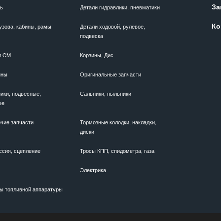
За
ль
Детали гидравлики, пневматики
Ко
узова, кабины, рамы
Детали ходовой, рулевое,
подвеска
и CM
Корзины, Дис
ины
Оригинальные запчасти
ики, подвесные,
Сальники, пыльники
ые
чие запчасти
Тормозные колодки, накладки,
диски
ссия, сцепление
Тросы КПП, спидометра, газа
Электрика
ы топливной аппаратуры