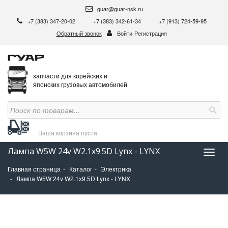
guar@guar-nsk.ru
+7 (383) 347-20-02
+7 (383) 342-61-34
+7 (913) 724-59-95
Обратный звонок
Войти
Регистрация
запчасти для корейских и
японских грузовых автомобилей
Ваша корзина
пуста
Лампа W5W 24v W2.1x9.5D Lynx - LYNX
Нави
Главная страница
Каталог
Электрика
Лампа W5W 24v W2.1x9.5D Lynx - LYNX