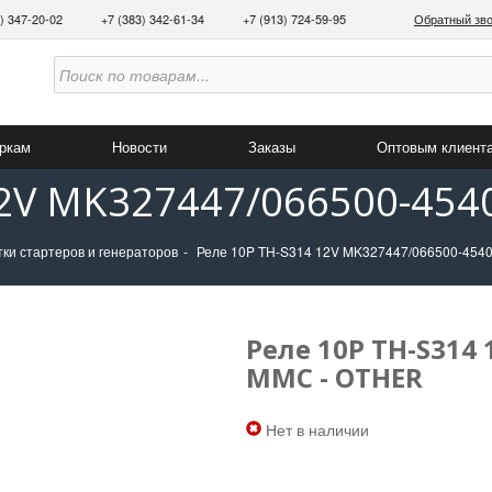
3) 347-20-02
+7 (383) 342-61-34
+7 (913) 724-59-95
Обратный зв
аркам
Новости
Заказы
Оптовым клиент
12V MK327447/066500-454
тки стартеров и генераторов
Реле 10P TH-S314 12V MK327447/066500-454
Реле 10P TH-S314
MMC - OTHER
Нет в наличии