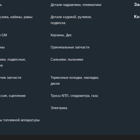
За
ль
Детали гидравлики, пневматики
Ко
узова, кабины, рамы
Детали ходовой, рулевое,
подвеска
и CM
Корзины, Дис
ины
Оригинальные запчасти
ики, подвесные,
Сальники, пыльники
ые
чие запчасти
Тормозные колодки, накладки,
диски
ссия, сцепление
Тросы КПП, спидометра, газа
Электрика
ы топливной аппаратуры