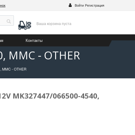
онок
Войти
Регистрация
Ваша корзина
пуста
ам
Контакты
0, MMC - OTHER
0, MMC - OTHER
 12V MK327447/066500-4540,