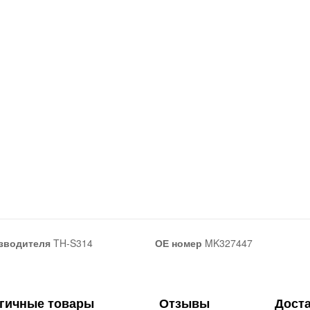
зводителя
TH-S314
ОЕ номер
MK327447
гичные товары
Отзывы
Дост