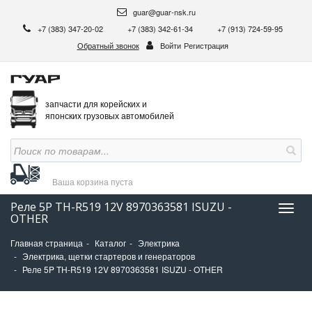
guar@guar-nsk.ru
+7 (383) 347-20-02
+7 (383) 342-61-34
+7 (913) 724-59-95
Обратный звонок
Войти
Регистрация
запчасти для корейских и
японских грузовых автомобилей
Ваша корзина
пуста
Реле 5P TH-R519 12V 8970363581 ISUZU -
Нави
OTHER
Главная страница
Каталог
Электрика
Электрика, щетки стартеров и генераторов
Реле 5P TH-R519 12V 8970363581 ISUZU - OTHER