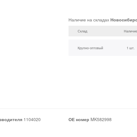
Наличие на складах
Новосибир
Склад
Наличи
Крупно-оптовый
1 шт.
зводителя
1104020
ОЕ номер
MK582998