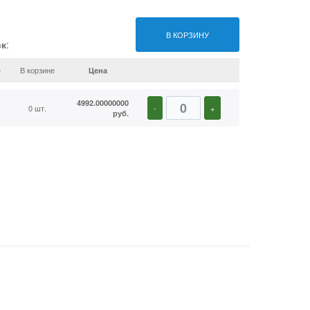
В КОРЗИНУ
ск
:
е
В корзине
Цена
4992.00000000
0 шт.
-
+
руб.