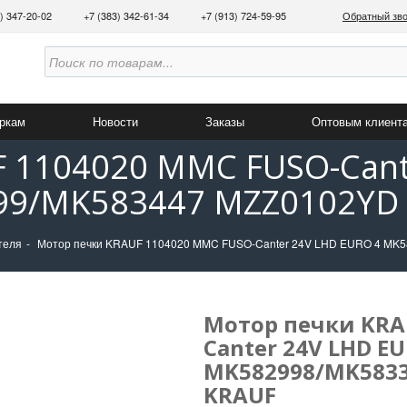
3) 347-20-02
+7 (383) 342-61-34
+7 (913) 724-59-95
Обратный зв
аркам
Новости
Заказы
Оптовым клиент
 1104020 MMC FUSO-Cant
9/MK583447 MZZ0102YD 
теля
Мотор печки KRAUF 1104020 MMC FUSO-Canter 24V LHD EURO 4 MK
Мотор печки KRA
Canter 24V LHD EU
MK582998/MK5833
KRAUF