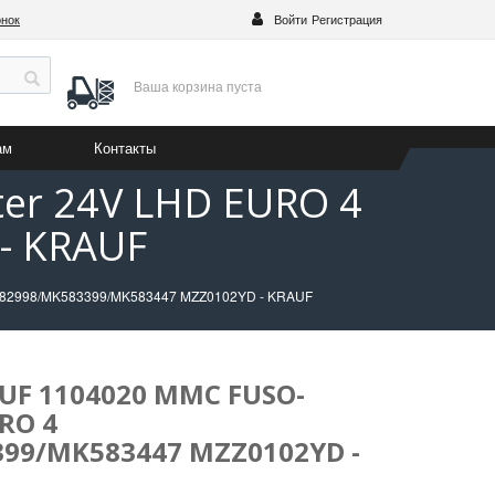
онок
Войти
Регистрация
Ваша корзина
пуста
ам
Контакты
er 24V LHD EURO 4
- KRAUF
582998/MK583399/MK583447 MZZ0102YD - KRAUF
UF 1104020 MMC FUSO-
RO 4
99/MK583447 MZZ0102YD -