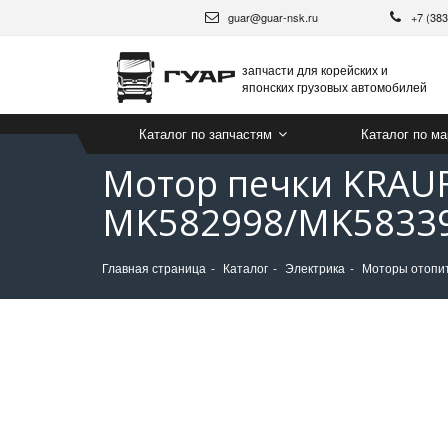
guar@guar-nsk.ru
+7 (38
запчасти для корейских и
японских грузовых автомобилей
Каталог по запчастям
Каталог по м
Мотор печки KRAUF
MK582998/MK58339
Главная страница
Каталог
Электрика
Моторы отопи