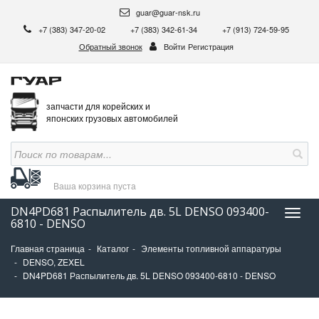
guar@guar-nsk.ru
+7 (383) 347-20-02
+7 (383) 342-61-34
+7 (913) 724-59-95
Обратный звонок
Войти
Регистрация
запчасти для корейских и
японских грузовых автомобилей
Ваша корзина
пуста
DN4PD681 Распылитель дв. 5L DENSO 093400-
Нави
6810 - DENSO
Главная страница
Каталог
Элементы топливной аппаратуры
DENSO, ZEXEL
DN4PD681 Распылитель дв. 5L DENSO 093400-6810 - DENSO