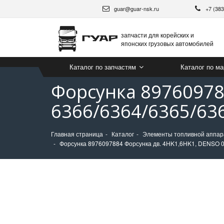
guar@guar-nsk.ru
+7 (38
запчасти для корейских и
японских грузовых автомобилей
Каталог по запчастям
Каталог по м
Форсунка 89760978
6366/6364/6365/63
Главная страница
Каталог
Элементы топливной аппа
Форсунка 8976097884 Форсунка дв. 4HK1,6HK1, DENSO 