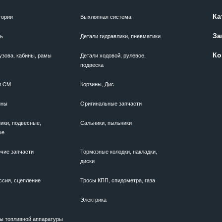
Ка
гории
Выхлопная система
За
ль
Детали гидравлики, пневматики
Ко
узова, кабины, рамы
Детали ходовой, рулевое,
подвеска
и CM
Корзины, Дис
ины
Оригинальные запчасти
ики, подвесные,
Сальники, пыльники
ые
чие запчасти
Тормозные колодки, накладки,
диски
ссия, сцепление
Тросы КПП, спидометра, газа
Электрика
ы топливной аппаратуры