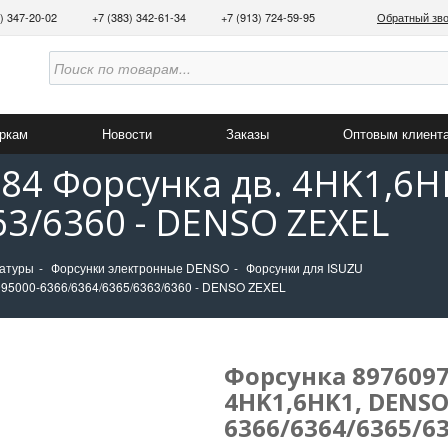
3) 347-20-02
+7 (383) 342-61-34
+7 (913) 724-59-95
Обратный зв
аркам
Новости
Заказы
Оптовым клиент
84 Форсунка дв. 4HK1,6H
63/6360 - DENSO ZEXEL
ратуры
Форсунки электронные DENSO
Форсунки для ISUZU
095000-6366/6364/6365/6363/6360 - DENSO ZEXEL
Форсунка 8976097
4HK1,6HK1, DENSO
6366/6364/6365/63