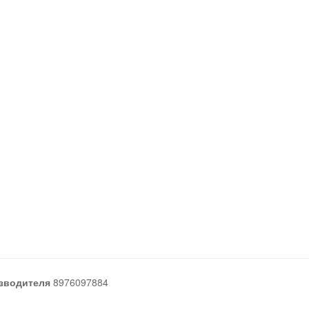
зводителя
8976097884