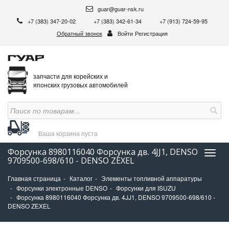
guar@guar-nsk.ru
+7 (383) 347-20-02
+7 (383) 342-61-34
+7 (913) 724-59-95
Обратный звонок
Войти
Регистрация
запчасти для корейских и
японских грузовых автомобилей
Ваша корзина
пуста
Форсунка 8980116040 Форсунка дв. 4JJ1, DENSO
Нави
9709500-698/610 - DENSO ZEXEL
Главная страница
Каталог
Элементы топливной аппаратуры
Форсунки электронные DENSO
Форсунки для ISUZU
Форсунка 8980116040 Форсунка дв. 4JJ1, DENSO 9709500-698/610 -
DENSO ZEXEL