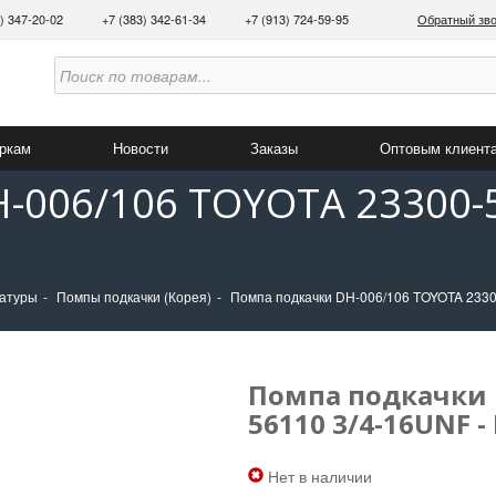
3) 347-20-02
+7 (383) 342-61-34
+7 (913) 724-59-95
Обратный зв
аркам
Новости
Заказы
Оптовым клиент
-006/106 TOYOTA 23300-5
ратуры
Помпы подкачки (Корея)
Помпа подкачки DH-006/106 TOYOTA 233
Помпа подкачки 
56110 3/4-16UNF 
Нет в наличии