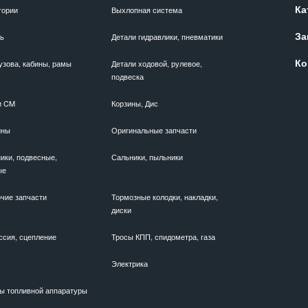
Ка
гории
Выхлопная система
За
ль
Детали гидравлики, пневматики
Ко
узова, кабины, рамы
Детали ходовой, рулевое,
подвеска
и CM
Корзины, Дис
ины
Оригинальные запчасти
ики, подвесные,
Сальники, пыльники
ые
чие запчасти
Тормозные колодки, накладки,
диски
ссия, сцепление
Тросы КПП, спидометра, газа
Электрика
ы топливной аппаратуры