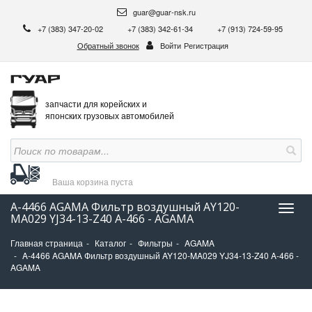
guar@guar-nsk.ru
+7 (383) 347-20-02
+7 (383) 342-61-34
+7 (913) 724-59-95
Обратный звонок
Войти
Регистрация
запчасти для корейских и
японских грузовых автомобилей
Ваша корзина
пуста
A-4466 AGAMA Фильтр воздушный AY120-
Нави
MA029 YJ34-13-Z40 A-466 - AGAMA
Главная страница
Каталог
Фильтры
AGAMA
A-4466 AGAMA Фильтр воздушный AY120-MA029 YJ34-13-Z40 A-466 -
AGAMA