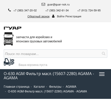
guar@guar-nsk.ru
+7 (383) 347-20-02
+7 (383) 342-61-34
+7 (913) 724-59-95
Обратный звонок
Войти
Регистрация
запчасти для корейских и
японских грузовых автомобилей
Ваша корзина
пуста
O-630 AGM Фильтр масл. (15607-2280) AGAMA -
Нави
AGAMA
Главная страница
Каталог
Фильтры
AGAMA
O-630 AGM Фильтр масл. (15607-2280) AGAMA - AGAMA