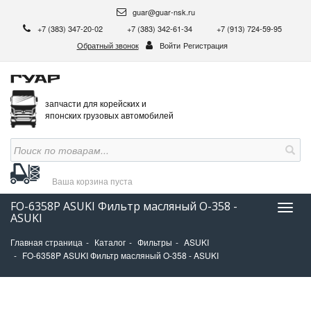
guar@guar-nsk.ru
+7 (383) 347-20-02
+7 (383) 342-61-34
+7 (913) 724-59-95
Обратный звонок
Войти
Регистрация
запчасти для корейских и
японских грузовых автомобилей
Ваша корзина
пуста
FO-6358P ASUKI Фильтр масляный O-358 -
Нави
ASUKI
Главная страница
Каталог
Фильтры
ASUKI
FO-6358P ASUKI Фильтр масляный O-358 - ASUKI