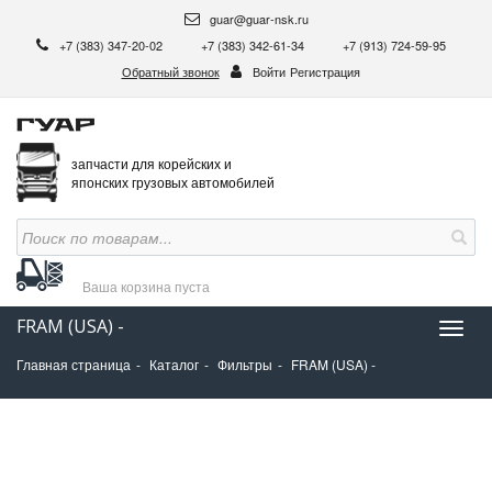
guar@guar-nsk.ru
+7 (383) 347-20-02
+7 (383) 342-61-34
+7 (913) 724-59-95
Обратный звонок
Войти
Регистрация
запчасти для корейских и
японских грузовых автомобилей
Ваша корзина
пуста
FRAM (USA) -
Нави
Главная страница
Каталог
Фильтры
FRAM (USA) -