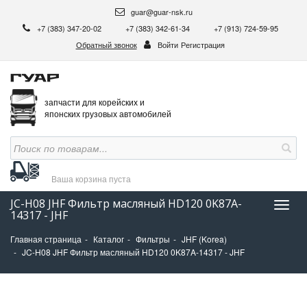
guar@guar-nsk.ru
+7 (383) 347-20-02
+7 (383) 342-61-34
+7 (913) 724-59-95
Обратный звонок
Войти
Регистрация
запчасти для корейских и
японских грузовых автомобилей
Ваша корзина
пуста
JC-H08 JHF Фильтр масляный HD120 0K87A-
Нави
14317 - JHF
Главная страница
Каталог
Фильтры
JHF (Korea)
JC-H08 JHF Фильтр масляный HD120 0K87A-14317 - JHF