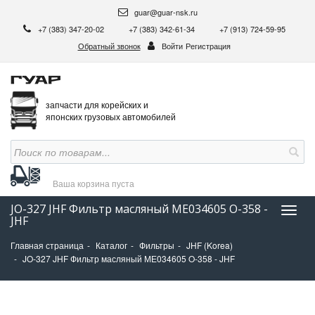
guar@guar-nsk.ru
+7 (383) 347-20-02
+7 (383) 342-61-34
+7 (913) 724-59-95
Обратный звонок
Войти
Регистрация
запчасти для корейских и
японских грузовых автомобилей
Ваша корзина
пуста
JO-327 JHF Фильтр масляный МЕ034605 O-358 -
Нави
JHF
Главная страница
Каталог
Фильтры
JHF (Korea)
JO-327 JHF Фильтр масляный МЕ034605 O-358 - JHF