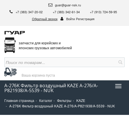
guar@guar-nsk.ru
+7 (383) 347-20-02
+7 (383) 342-61-34
+7 (913) 724-59-95
Обратный звонок
Войти
Регистрация
запчасти для корейских и
японских грузовых автомобилей
Ваша корзина
пуста
A-276K Фильтр воздушный KAZE A-276/A-
Нави
P821938/A-5539 - NUK
Главная страница
Каталог
Фильтры
KAZE
A-276K Фильтр воздушный KAZE A-276/A-P821938/A-5539 - NUK