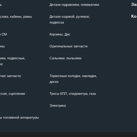
За
ль
Детали гидравлики, пневматики
Ко
узова, кабины, рамы
Детали ходовой, рулевое,
подвеска
и CM
Корзины, Дис
ины
Оригинальные запчасти
ики, подвесные,
Сальники, пыльники
ые
чие запчасти
Тормозные колодки, накладки,
диски
ссия, сцепление
Тросы КПП, спидометра, газа
Электрика
ы топливной аппаратуры