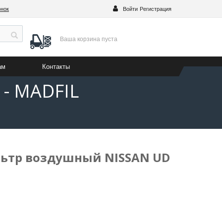
онок
Войти
Регистрация
Ваша корзина
пуста
ам
Контакты
 - MADFIL
льтр воздушный NISSAN UD